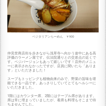
ベジタリアンらーめん ￥900
仲見世商店街を歩きながら浅草寺へ向かう途中にある高
評価のラーメン屋です。伝法院通りとの交差点の近くで
す。ベジバージョンもあって嬉しいです！店外のメニュ
ーに表示されなかったですが、店員に聞いたら「ありま
す」といただきました！
スープもトッピングも植物由来のみで、野菜の旨味を堪
能できる一品です。あっさりしていてとてもヘルシーに
いただきました。
1階にはカウンター席、2階にはテーブル席があります。
席は常に埋まっていましたが、着席も料理もそこまで待
ちませんでした。