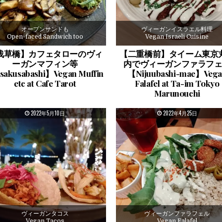
オープンサンドも
ヴィーガンイスラエル料理
Open-faced Sandwich too
Vegan Israeli Cuisine
浅草橋】カフェタローのヴィ
【二重橋前】タイーム東京
ーガンマフィン等
内でヴィーガンファラフ
akusabashi】Vegan Muffin
【Nijuubashi-mae】Veg
etc at Cafe Tarot
Falafel at Ta-im Tokyo
Marunouchi
PUBLISHED DATE:
PUBLISHED DATE:
2022年5月10日
2022年4月25日
ヴィーガンタコス
ヴィーガンファラフェル
Vegan Tacos
Vegan Falafel