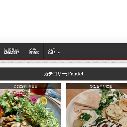
日常食品
メモ
ねこ
GROCERIES
MEMOS
CATS
カテゴリー:
Falafel
PUBLISHED DATE:
PUBLISHED DATE:
2022年11月30日
2022年7月21日