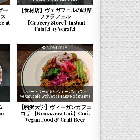
ザー
【食材店】ヴェガフェルの即席
イス
ファラフェル
e at
【Grocery Store】Instant
Falafel by Vegafel
PUBLISHED DATE:
2021年8月16日
レパートリーが多いヴィーガンカフェ
Vegan cafe with wide range of menus
ム
【駒沢大学】ヴィーガンカフェ
am
コリ 【Komazawa Uni.】Cori.
Vegan Food & Craft Beer