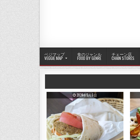
ベジマップ
食のジャンル
チェーン店
VEGGIE MAP
FOOD BY GENRE
CHAIN STORES
PUBLISHED DATE:
2024年5月6日