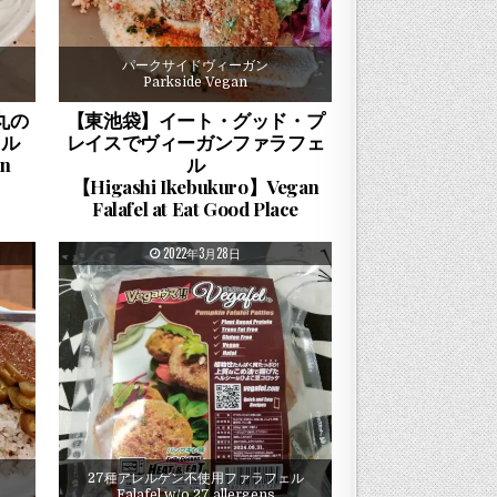
パークサイドヴィーガン
Parkside Vegan
丸の
【東池袋】イート・グッド・プ
ェル
レイスでヴィーガンファラフェ
an
ル
【Higashi Ikebukuro】Vegan
Falafel at Eat Good Place
PUBLISHED DATE:
2022年3月28日
27種アレルゲン不使用ファラフェル
Falafel w/o 27 allergens