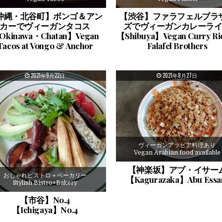
沖縄・北谷町】ボンゴ＆アン
【渋谷】ファラフェルブラ
カーでヴィーガンタコス
ズでヴィーガンカレーラ
Okinawa・Chatan】Vegan
【Shibuya】Vegan Curry Ric
Tacos at Vongo & Anchor
Falafel Brothers
PUBLISHED DATE:
PUBLISHED DATE:
2021年9月22日
2021年8月27日
ヴィーガンアラビア料理あり
Vegan Arabian food available
【神楽坂】アブ・イサー
おしゃれビストロ＋ベーカリー
【Kagurazaka】Abu Ess
Stylish Bistro+Bakery
【市谷】No.4
【Ichigaya】No.4