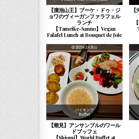
【溜池山王】ブーケ・ドゥ・ジ
【
ョワのヴィーガンファラフェル
ランチ
【
【Tameike-Sanno】Vegan
Falafel Lunch at Bouquet de Joie
PUBLISHED DATE:
2022年2月26日
バイキング
Buffet
【潮見】アンサンブルのワール
ドブッフェ
【Shiomi】World Buffet at