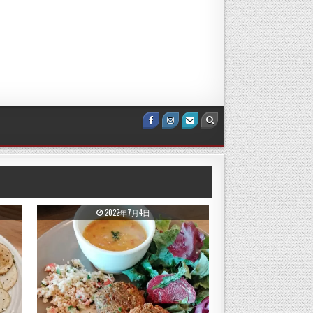
Facebook
Instagram
Email Us
Search
PUBLISHED DATE:
2022年7月4日