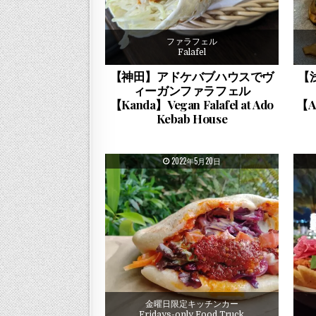
ファラフェル
Falafel
【神田】アドケバブハウスでヴ
【
ィーガンファラフェル
【Kanda】Vegan Falafel at Ado
【As
Kebab House
PUBLISHED DATE:
2022年5月20日
金曜日限定キッチンカー
Fridays-only Food Truck