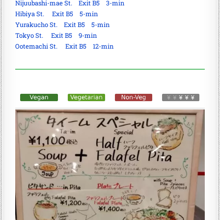
Nijuubashi-mae St. Exit B5 3-min
Hibiya St. Exit B5 5-min
Yurakucho St. Exit B5 5-min
Tokyo St. Exit B5 9-min
Ootemachi St. Exit B5 12-min