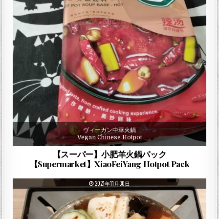
ヴィーガン中華火鍋
Vegan Chinese Hotpot
【スーパー】小肥羊火鍋パック
【Supermarket】XiaoFeiYang Hotpot Pack
PUBLISHED DATE:
2021年11月30日