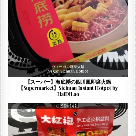
ヴィーガン麻辣火鍋
Vegan Sichuan Hotpot
【スーパー】海底撈の四川風即席火鍋
【Supermarket】Sichuan Instant Hotpot by
HaiDiLao
PUBLISHED DATE:
2022年3月2日