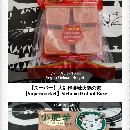
ヴィーガン麻辣火鍋
Vegan Sichuan Hotpot
【スーパー】大紅袍麻辣火鍋の素
【Supermarket】Sichuan Hotpot Base
PUBLISHED DATE:
2022年1月4日