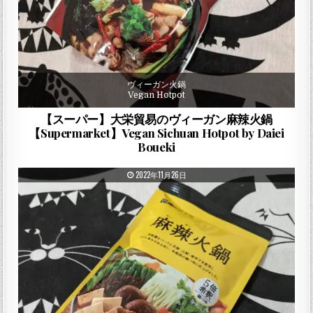
ヴィーガン火鍋
Vegan Hotpot
【スーパー】大栄貿易のヴィーガン麻辣火鍋
【Supermarket】Vegan Sichuan Hotpot by Daiei
Boueki
PUBLISHED DATE:
2022年11月26日