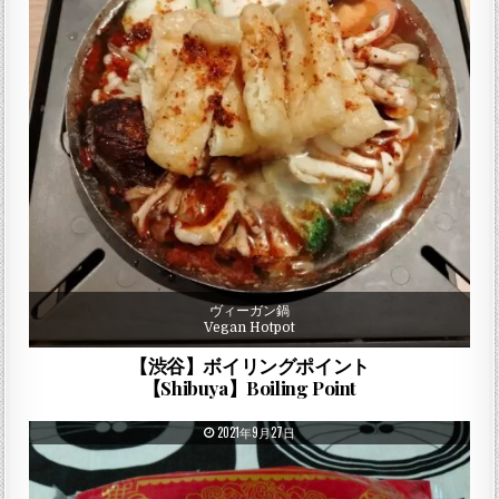
ヴィーガン鍋
Vegan Hotpot
【渋谷】ボイリングポイント
【Shibuya】Boiling Point
PUBLISHED DATE:
2021年9月27日