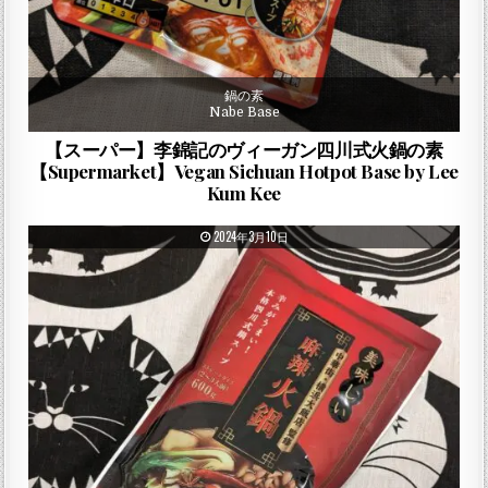
鍋の素
Nabe Base
【スーパー】李錦記のヴィーガン四川式火鍋の素
【Supermarket】Vegan Sichuan Hotpot Base by Lee
Kum Kee
PUBLISHED DATE:
2024年3月10日