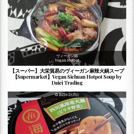
ヴィーガン鍋
Vegan Hotpot
【スーパー】大栄貿易のヴィーガン麻辣火鍋スープ
【Supermarket】Vegan Sichuan Hotpot Soup by
Daiei Trading
PUBLISHED DATE:
2022年3月21日