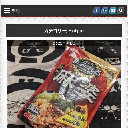
MENU
Facebook
Instagram
Email U
Sea
カテゴリー:
Hotpot
PUBLISHED DATE:
2026年1月10日