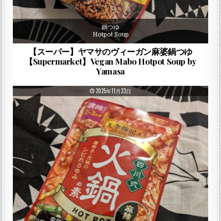
鍋つゆ
Hotpot Soup
【スーパー】ヤマサのヴィーガン麻婆鍋つゆ
【Supermarket】Vegan Mabo Hotpot Soup by
Yamasa
PUBLISHED DATE:
2025年11月23日