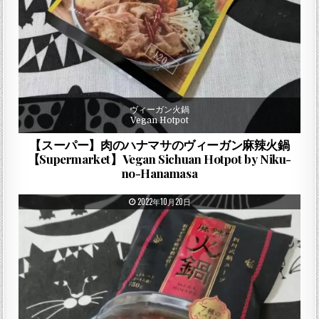
ヴィーガン火鍋
Vegan Hotpot
【スーパー】肉のハナマサのヴィーガン麻辣火鍋
【Supermarket】Vegan Sichuan Hotpot by Niku-
no-Hanamasa
PUBLISHED DATE:
2022年10月20日