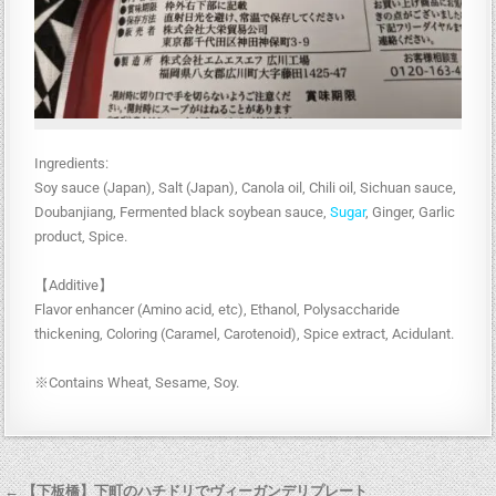
Ingredients:
Soy sauce (Japan), Salt (Japan), Canola oil, Chili oil, Sichuan sauce,
Doubanjiang, Fermented black soybean sauce,
Sugar
, Ginger, Garlic
product, Spice.
【Additive】
Flavor enhancer (Amino acid, etc), Ethanol, Polysaccharide
thickening, Coloring (Caramel, Carotenoid), Spice extract, Acidulant.
※Contains Wheat, Sesame, Soy.
← 【下板橋】下町のハチドリでヴィーガンデリプレート