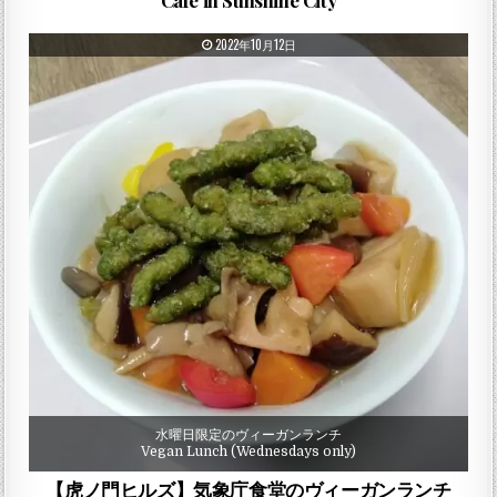
Cafe in Sunshine City
PUBLISHED DATE:
2022年10月12日
水曜日限定のヴィーガンランチ
Vegan Lunch (Wednesdays only)
【虎ノ門ヒルズ】気象庁食堂のヴィーガンランチ