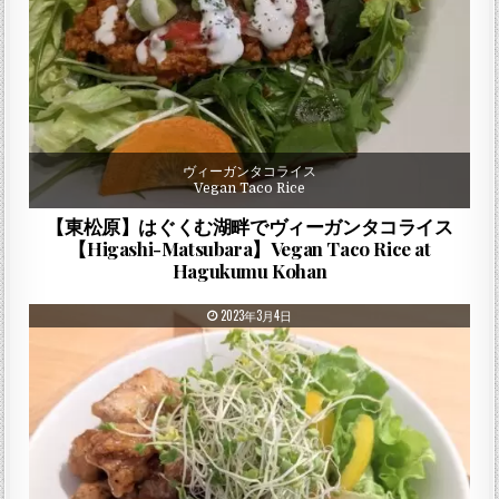
ヴィーガンタコライス
Vegan Taco Rice
【東松原】はぐくむ湖畔でヴィーガンタコライス
【Higashi-Matsubara】Vegan Taco Rice at
Hagukumu Kohan
PUBLISHED DATE:
2023年3月4日