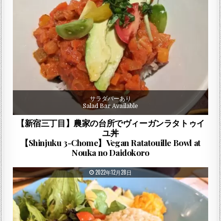
サラダバーあり
Salad Bar Available
【新宿三丁目】農家の台所でヴィーガンラタトゥイ
ユ丼
【Shinjuku 3-Chome】Vegan Ratatouille Bowl at
Nouka no Daidokoro
PUBLISHED DATE:
2022年12月28日