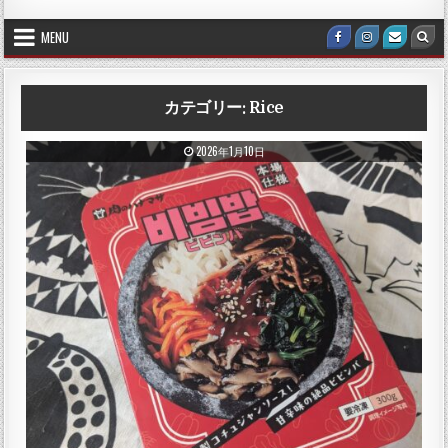
MENU
Facebook
Instagram
Email U
Sea
カテゴリー:
Rice
PUBLISHED DATE:
2026年1月10日