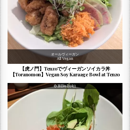
オールヴィーガン
All Vegan
【虎ノ門】Tenzoでヴィーガンソイカラ丼
【Toranomon】Vegan Soy Karaage Bowl at Tenzo
PUBLISHED DATE:
2023年3月4日