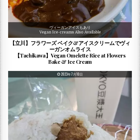
ヴィーガンアイスもあり
Vegan Ice-creams Also Available
【立川】フラワーズ ベイク&アイスクリームでヴィ
ーガンオムライス
【Tachikawa】Vegan Omelette Rice at Flowers
Bake & Ice Cream
PUBLISHED DATE:
2023年7月10日