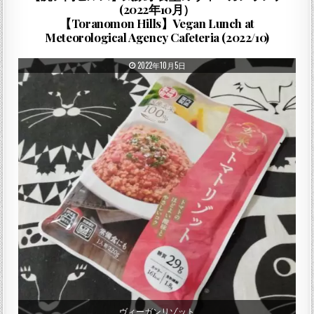
(2022年10月）
【Toranomon Hills】Vegan Lunch at
Meteorological Agency Cafeteria (2022/10)
PUBLISHED DATE:
2022年10月5日
ヴィーガンリゾット