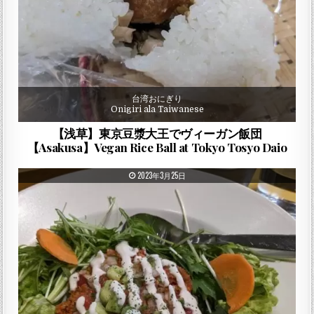
台湾おにぎり
Onigiri ala Taiwanese
【浅草】東京豆漿大王でヴィーガン飯団
【Asakusa】Vegan Rice Ball at Tokyo Tosyo Daio
PUBLISHED DATE:
2023年3月25日