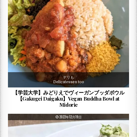
デリも
Delicatessen too
【学芸大学】みどりえでヴィーガンブッダボウル
【Gakugei Daigaku】Vegan Buddha Bowl at
Midorie
PUBLISHED DATE:
2022年12月19日