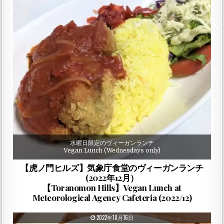
水曜日限定のヴィーガンランチ
Vegan Lunch (Wednesdays only)
【虎ノ門ヒルズ】気象庁食堂のヴィーガンランチ
(2022年12月）
【Toranomon Hills】Vegan Lunch at
Meteorological Agency Cafeteria (2022/12)
PUBLISHED DATE:
2022年10月16日