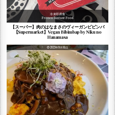
冷凍即席食
Frozen Instant Food
【スーパー】肉のはなまさのヴィーガンビビンバ
【Supermarket】Vegan Bibimbap by Niku no
Hanamasa
PUBLISHED DATE:
2023年9月10日