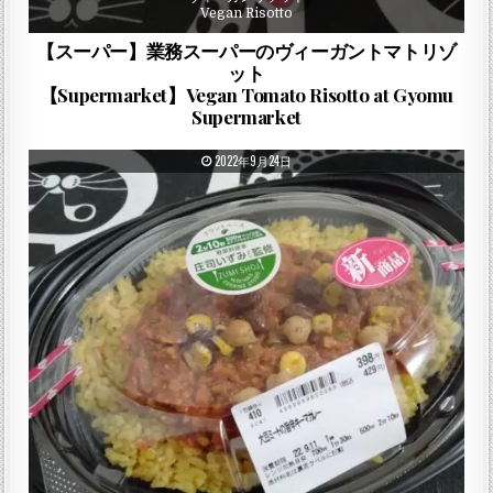
Vegan Risotto
【スーパー】業務スーパーのヴィーガントマトリゾ
ット
【Supermarket】Vegan Tomato Risotto at Gyomu
Supermarket
PUBLISHED DATE:
2022年9月24日