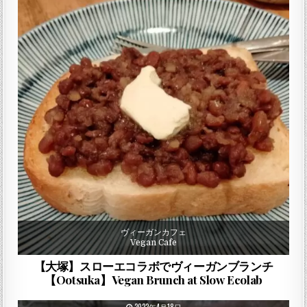
ヴィーガンカフェ
Vegan Cafe
【大塚】スローエコラボでヴィーガンブランチ
【Ootsuka】Vegan Brunch at Slow Ecolab
PUBLISHED DATE: