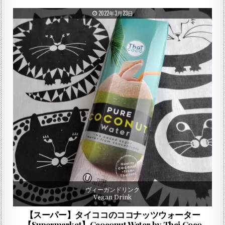
PUBLISHED DATE:
2022年3月23日
ヴィーガンドリンク
Vegan Drink
【スーパー】タイココのココナッツウォーター
【Supermarket】Ccoconut Water by Thai Coco