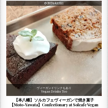
PUBLISHED DATE:
2022年4月13日
ヴィーガンドリンクもあり
Vegan Drinks Too
【本八幡】ソルカフェヴィーガンで焼き菓子
【Moto-Yawata】Confectionary at Solcafe Vegan