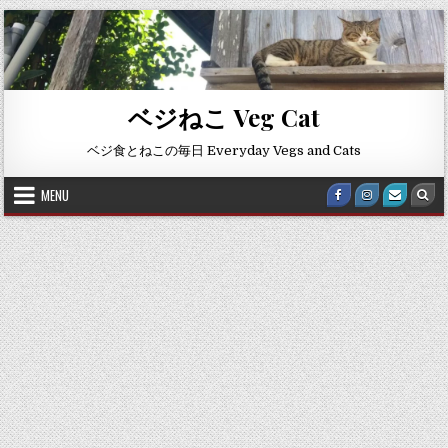
Skip to content
ベジねこ Veg Cat
ベジ食とねこの毎日 Everyday Vegs and Cats
MENU
Facebook
Instagram
Email U
Sea