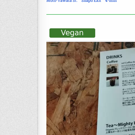
Moto-Yawata St. Shapo Exit 4-min