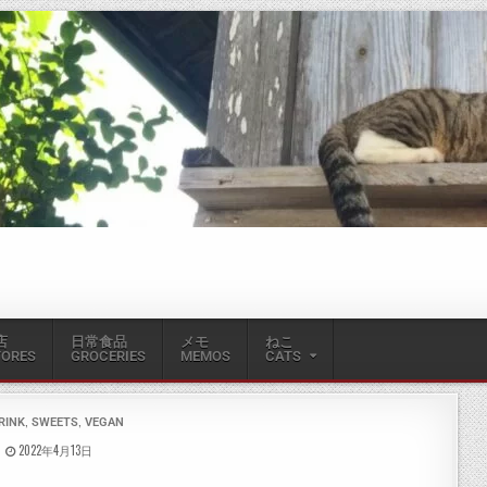
店
日常食品
メモ
ねこ
TORES
GROCERIES
MEMOS
CATS
,
,
RINK
SWEETS
VEGAN
2022年4月13日