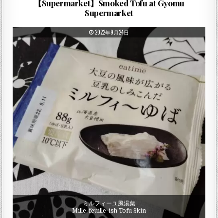
【Supermarket】Smoked Tofu at Gyomu
Supermarket
PUBLISHED DATE:
2022年9月24日
ミルフィーユ風湯葉
Mille-feuille-ish Tofu Skin