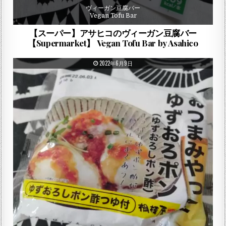
ヴィーガン豆腐バー
Vegan Tofu Bar
【スーパー】アサヒコのヴィーガン豆腐バー
【Supermarket】 Vegan Tofu Bar by Asahico
PUBLISHED DATE:
2022年6月9日