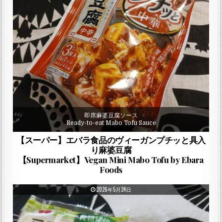
即席麻婆豆腐ソース
Ready-to-eat Mabo Tofu Sauce
【スーパー】エバラ食品のヴィーガンプチッと具入
り麻婆豆腐
【Supermarket】Vegan Mini Mabo Tofu by Ebara
Foods
PUBLISHED DATE:
2026年5月24日