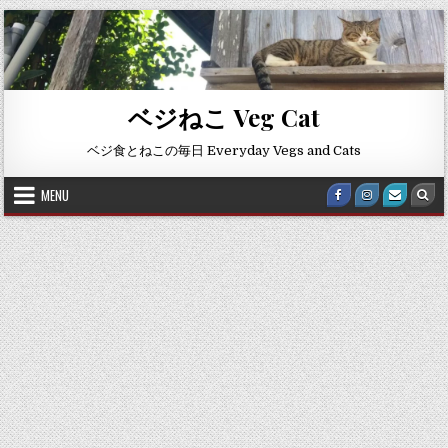
Skip to content
ベジねこ Veg Cat
ベジ食とねこの毎日 Everyday Vegs and Cats
MENU
Facebook
Instagram
Email U
Sea