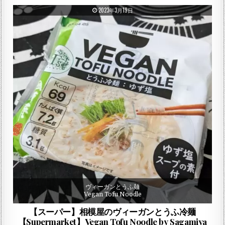
PUBLISHED DATE:
2023年3月19日
ヴィーガンとうふ麺
Vegan Tofu Noodle
【スーパー】相模屋のヴィーガンとうふ冷麺
【Supermarket】Vegan Tofu Noodle by Sagamiya