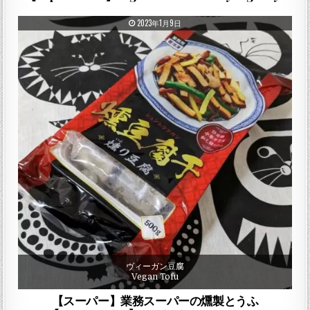
PUBLISHED DATE:
2023年1月9日
ヴィーガン豆腐
Vegan Tofu
【スーパー】業務スーパーの燻製とうふ