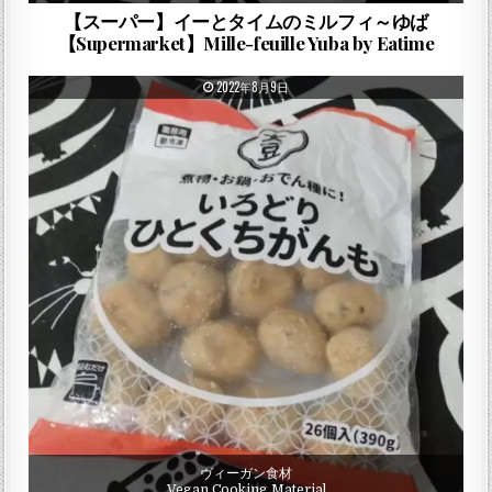
【スーパー】イーとタイムのミルフィ～ゆば
【Supermarket】Mille-feuille Yuba by Eatime
PUBLISHED DATE:
2022年8月9日
ヴィーガン食材
Vegan Cooking Material