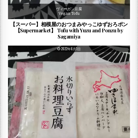
ヴィーガン豆腐
Vegan Tofu
【スーパー】相模屋のおつまみやっこゆずおろポン
【Supermarket】 Tofu with Yuzu and Ponzu by
Sagamiya
PUBLISHED DATE:
2022年6月1日