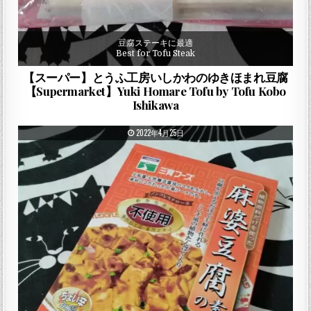
豆腐ステーキに最適
Best for Tofu Steak
【スーパー】とうふ工房いしかわのゆきほまれ豆腐
【Supermarket】Yuki Homare Tofu by Tofu Kobo
Ishikawa
PUBLISHED DATE:
2022年4月25日