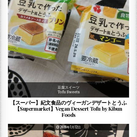
豆腐スイーツ
Tofu Sweets
【スーパー】紀文食品のヴィーガンデザートとうふ
【Supermarket】Vegan Dessert Tofu by Kibun
Foods
PUBLISHED DATE:
2026年1月12日