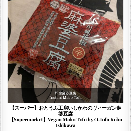
即席麻婆豆腐
Instant Mabo Tofu
【スーパー】おとうふ工房いしかわのヴィーガン麻
婆豆腐
【Supermarket】Vegan Mabo Tofu by O-tofu Kobo
Ishikawa