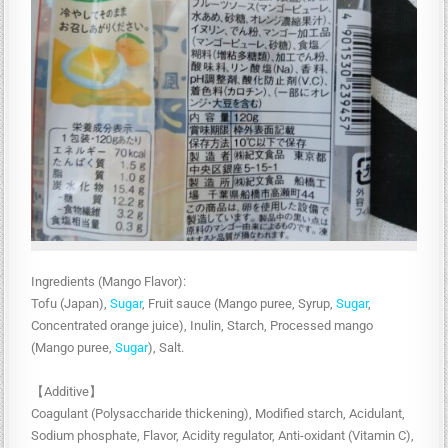
Ingredients (Mango Flavor):
Tofu (Japan),
Sugar
, Fruit sauce (Mango puree, Syrup,
Sugar
,
Concentrated orange juice), Inulin, Starch, Processed mango
(Mango puree,
Sugar
), Salt.
【Additive】
Coagulant (Polysaccharide thickening), Modified starch, Acidulant,
Sodium phosphate, Flavor, Acidity regulator, Anti-oxidant (Vitamin C),