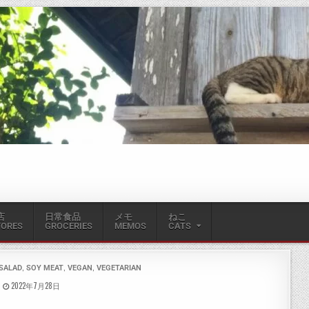
店
日常食品
メモ
ねこ
TORES
GROCERIES
MEMOS
CATS
,
,
,
SALAD
SOY MEAT
VEGAN
VEGETARIAN
2022年7月28日