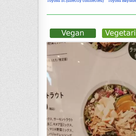
Toyosu St.(directly connected) Toyosu Baysid