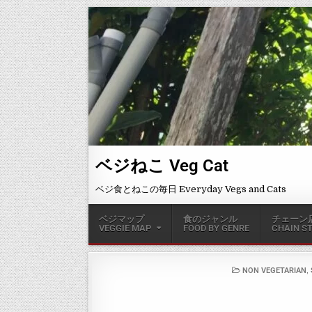
ベジねこ Veg Cat
ベジ食とねこの毎日 Everyday Vegs and Cats
ベジマップ
食のジャンル
チェーン
VEGGIE MAP
FOOD BY GENRE
CHAIN S
,
NON VEGETARIAN