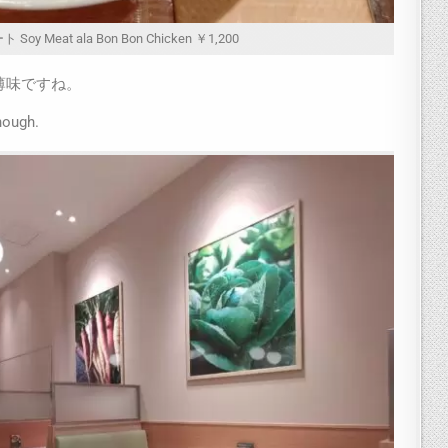
Meat ala Bon Bon Chicken ￥1,200
薄味ですね。
hough.