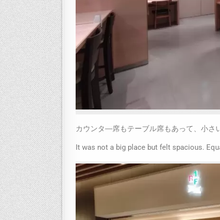
カウンタ―席もテーブル席もあって、小さ
It was not a big place but felt spacious. Equ