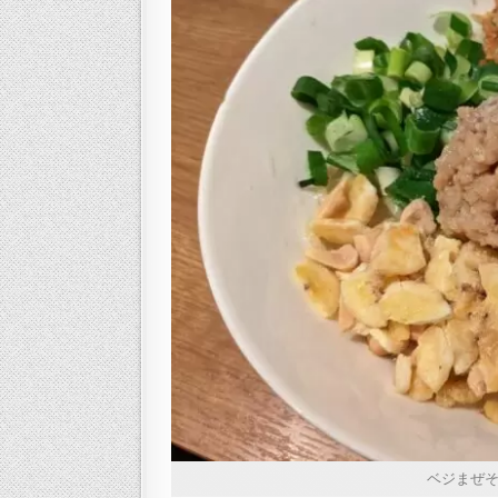
ベジまぜそば V