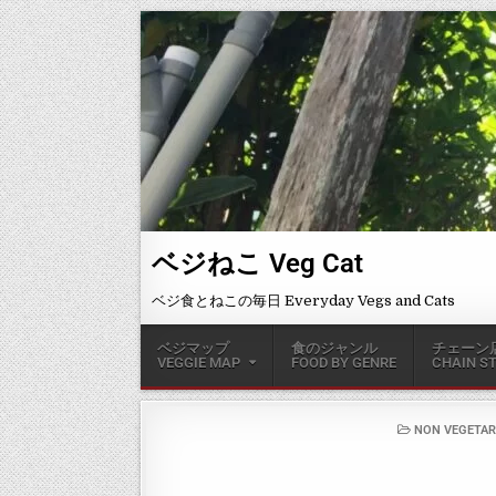
ベジねこ Veg Cat
ベジ食とねこの毎日 Everyday Vegs and Cats
ベジマップ
食のジャンル
チェーン
VEGGIE MAP
FOOD BY GENRE
CHAIN S
NON VEGETAR