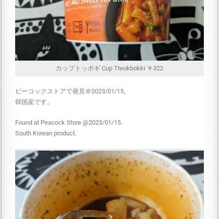
カップトッポギ Cup Tteokbokki ￥322
ピーコックストアで発見＠2023/01/15。
韓国産です。
Found at Peacock Store @2023/01/15.
South Korean product.