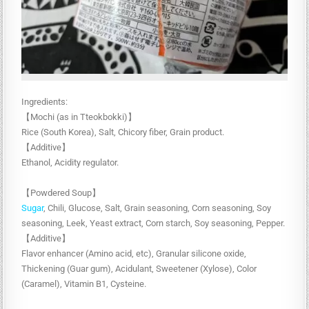
Ingredients:
【Mochi (as in Tteokbokki)】
Rice (South Korea), Salt, Chicory fiber, Grain product.
【Additive】
Ethanol, Acidity regulator.
【Powdered Soup】
Sugar
, Chili, Glucose, Salt, Grain seasoning, Corn seasoning, Soy
seasoning, Leek, Yeast extract, Corn starch, Soy seasoning, Pepper.
【Additive】
Flavor enhancer (Amino acid, etc), Granular silicone oxide,
Thickening (Guar gum), Acidulant, Sweetener (Xylose), Color
(Caramel), Vitamin B1, Cysteine.