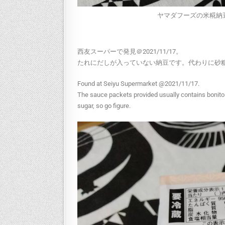
ヤマダフーズの米糀納豆 Rice 
西友スーパーで発見＠2021/11/17。
たれにだしが入っていない納豆です。代わりに砂
Found at Seiyu Supermarket @2021/11/17.
The sauce packets provided usually contains bonito b
sugar, so go figure.