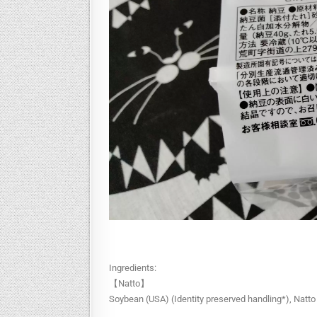
Ingredients:
【Natto】
Soybean (USA) (Identity preserved handling*), Natto