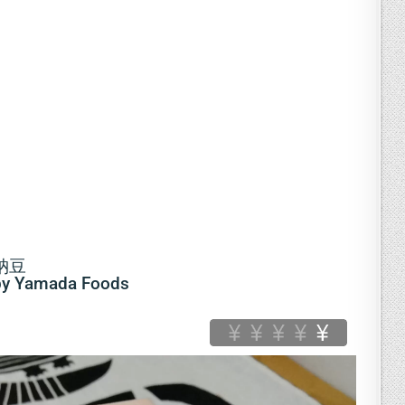
納豆
by Yamada Foods