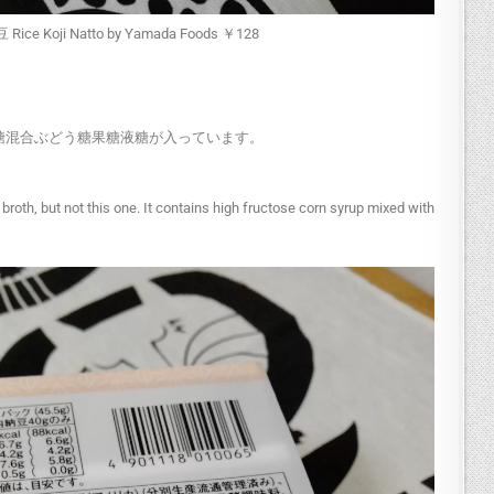
Koji Natto by Yamada Foods ￥128
糖混合ぶどう糖果糖液糖が入っています。
roth, but not this one. It contains high fructose corn syrup mixed with