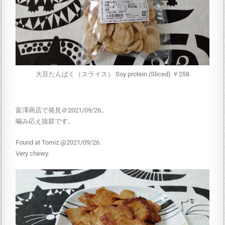
大豆たんぱく（スライス） Soy protein (Sliced) ￥258
富澤商店で発見＠2021/09/26。
噛み応え抜群です。
Found at Tomiz @2021/09/26.
Very chewy.