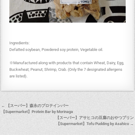
Ingredients:
Defatted soybean, Powdered soy protein, Vegetable oil.
※Manufactured along with products that contain Wheat, Dairy, Egg,
Buckwheat, Peanut, Shrimp, Crab. (Only the 7 designated allergens
are listed).
← 【スーパー】森永のプロテインバー
【Supermarket】Protein Bar by Morinaga
【スーパー】アサヒコの豆腐のおやつプリン
【Supermarket】Tofu Pudding by Asahico →