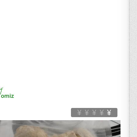
げ
Tomiz