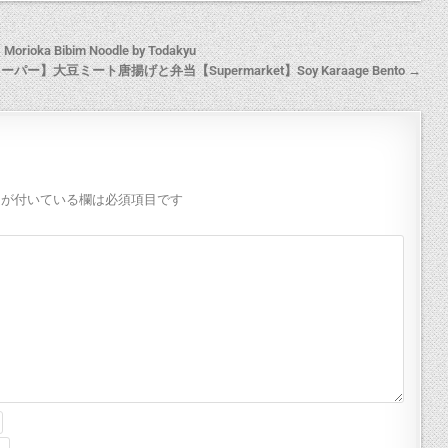
 Bibim Noodle by Todakyu
ーパー】大豆ミート唐揚げと弁当【Supermarket】Soy Karaage Bento →
が付いている欄は必須項目です