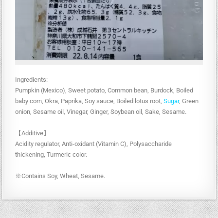
Ingredients:
Pumpkin (Mexico), Sweet potato, Common bean, Burdock, Boiled
baby corn, Okra, Paprika, Soy sauce, Boiled lotus root,
Sugar
, Green
onion, Sesame oil, Vinegar, Ginger, Soybean oil, Sake, Sesame.
【Additive】
Acidity regulator, Anti-oxidant (Vitamin C), Polysaccharide
thickening, Turmeric color.
※Contains Soy, Wheat, Sesame.