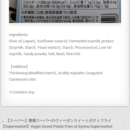
Ingredients:
Olive oil (Japan), Sunflower seed oil, Fermented soymilk product
(Soymilk, Starch, Yeast extract), Starch, Processed oil, Low fat
soymilk, Candy powder, Salt, Basil, Red chili.
【Additive】
Thickening (Modified starch), Acidity regulator, Coagulant,
Carotenoid color.
※Contains Soy.
← 【スーパー】業務スーパーのヴィーガンスイートポテトフライ
【Supermarket】Vegan Sweet Potato Fries at Gyomu Supermarket