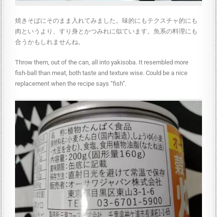
焼きそばにそのまま入れてみました。味的にもテクスチャ的にも
肉というより、すり身とかつみれに似ています。魚系の料理にも
合うかもしれませんね。
Throw them, out of the can, all into yakisoba. It resembled more
fish-ball than meat, both taste and texture wise. Could be a nice
replacement when the recipe says “fish”.