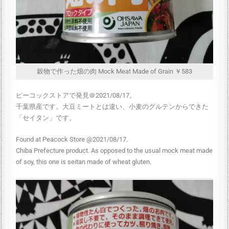
穀物で作った畑の肉 Mock Meat Made of Grain ￥583
ピーコックストアで発見＠2021/08/17。
千葉県産です。大豆ミートとは違い、小麦のグルテンからできた
「セイタン」です。
Found at Peacock Store @2021/08/17.
Chiba Prefecture product. As opposed to the usual mock meat made
of soy, this one is seitan made of wheat gluten.