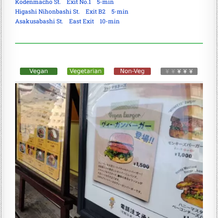
Kodenmacho St. Exit No.1 5-min
Higashi Nihonbashi St. Exit B2 5-min
Asakusabashi St. East Exit 10-min