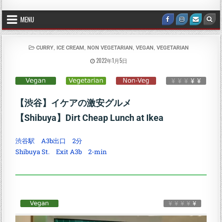
MENU
,
,
,
,
CURRY
ICE CREAM
NON VEGETARIAN
VEGAN
VEGETARIAN
2022年1月5日
【渋谷】イケアの激安グルメ
【Shibuya】Dirt Cheap Lunch at Ikea
渋谷駅 A3b出口 2分
Shibuya St. Exit A3b 2-min