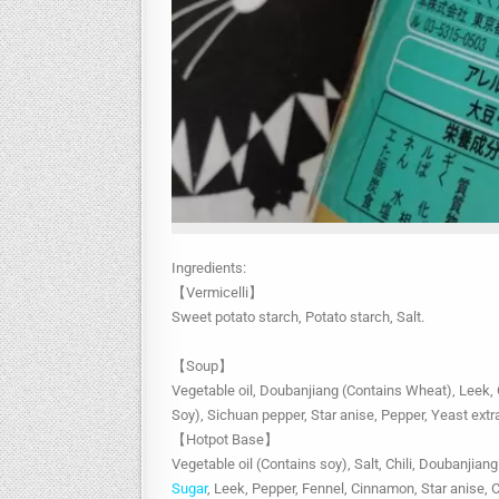
Ingredients:
【Vermicelli】
Sweet potato starch, Potato starch, Salt.
【Soup】
Vegetable oil, Doubanjiang (Contains Wheat), Leek, C
Soy), Sichuan pepper, Star anise, Pepper, Yeast extr
【Hotpot Base】
Vegetable oil (Contains soy), Salt, Chili, Doubanjiang 
Sugar
, Leek, Pepper, Fennel, Cinnamon, Star anise, C