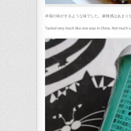
本場の味がするような味でした。麻辣感はあまり
Tasted very much like one was in China. Not much s