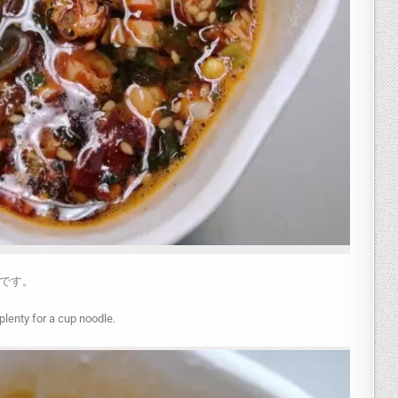
です。
plenty for a cup noodle.