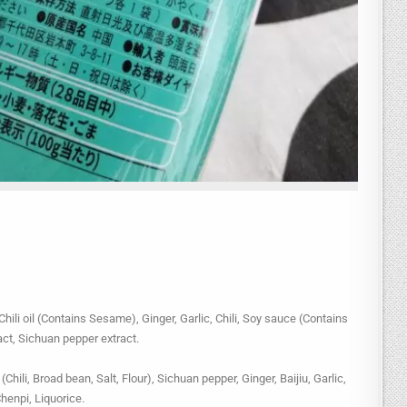
hili oil (Contains Sesame), Ginger, Garlic, Chili, Soy sauce (Contains
act, Sichuan pepper extract.
(Chili, Broad bean, Salt, Flour), Sichuan pepper, Ginger, Baijiu, Garlic,
henpi, Liquorice.