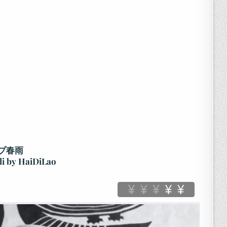
プ春雨
i by HaiDiLao