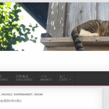
店
日常食品
メモ
ねこ
TORES
GROCERIES
MEMOS
CATS
,
,
,
E
NOODLE
SUPERMARKET
VEGAN
2022年10月20日