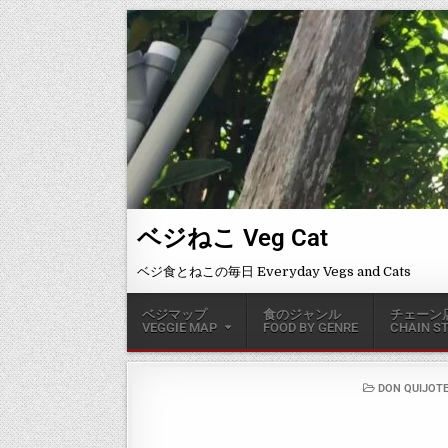
ベジねこ Veg Cat
ベジ食とねこの毎日 Everyday Vegs and Cats
ベジマップ
食のジャンル
チェーン
VEGGIE MAP
FOOD BY GENRE
CHAIN S
DON QUIJOT