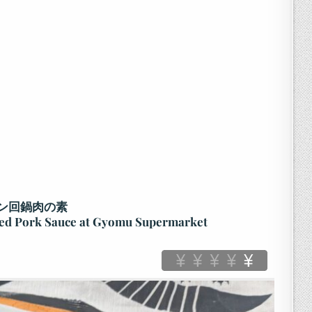
ン回鍋肉の素
d Pork Sauce at Gyomu Supermarket