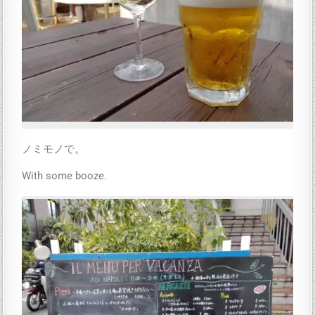
ノミモノで。
With some booze.