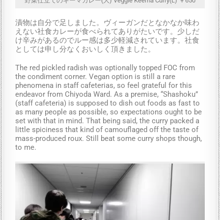
野菜仕立てのキーマカレー(大) Veggie Keema Curry(L) ￥650
漬物は自分で足しました。ヴィーガンだとなかなか味わ
えない社食カレーが食べられてありがたいです。少しだ
け辛みがあるのでルー感は多少軽減されています。社食
としては申し分なくおいしく頂きました。
The red pickled radish was optionally topped FOC from
the condiment corner. Vegan option is still a rare
phenomena in staff cafeterias, so feel grateful for this
endeavor from Chiyoda Ward. As a premise, “Shashoku”
(staff cafeteria) is supposed to dish out foods as fast to
as many people as possible, so expectations ought to be
set with that in mind. That being said, the curry packed a
little spiciness that kind of camouflaged off the taste of
mass-produced roux. Still beat some curry shops though,
to me.