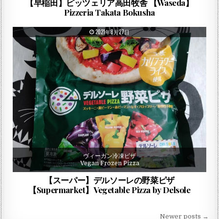
【早稲田】ピッツェリア高田牧舎 【Waseda】
Pizzeria Takata Bokusha
PUBLISHED DATE:
2021年8月27日
ヴィーガン冷凍ピザ
Vegan Frozen Pizza
【スーパー】デルソーレの野菜ピザ
【Supermarket】Vegetable Pizza by Delsole
投稿ナビゲーション
Newer posts →